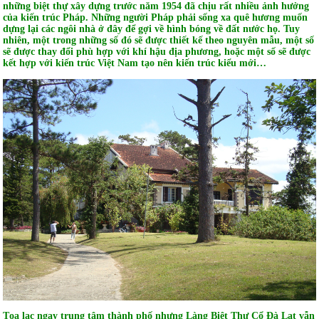
những biệt thự xây dựng trước năm 1954 đã chịu rất nhiều ảnh hưởng
của kiến trúc Pháp. Những người Pháp phải sống xa quê hương muốn
dựng lại các ngôi nhà ở đây để gợi về hình bóng về đất nước họ. Tuy
nhiên, một trong những số đó sẽ được thiết kế theo nguyên mẫu, một số
sẽ được thay đổi phù hợp với khí hậu địa phương, hoặc một số sẽ được
kết hợp với kiến trúc Việt Nam tạo nên kiến trúc kiểu mới…
Tọa lạc ngay trung tâm thành phố nhưng Làng Biệt Thự Cổ Đà Lạt vẫn