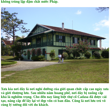
không trùng lặp đậm chất nước Pháp.
Xưa kia nơi đây là nơi nghỉ dưỡng của giới quan chức cấp cao ngày xưa
và giới thượng lưu. Sau nhiều năm hoang phế, nơi đây bị xuống cấp
khá là nghiêm trọng. Cho đến nay làng biệt thự cổ Cadasa đã được cải
tạo, nâng cấp để lấy lại vẻ đẹp vốn có ban đầu. Cũng là nơi lưu trú vô
cùng lý tưởng đối với du khách.