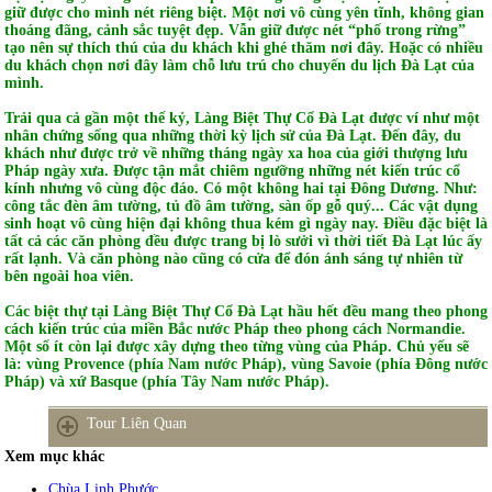
giữ được cho mình nét riêng biệt. Một nơi vô cùng yên tĩnh, không gian
thoáng đãng, cảnh sắc tuyệt đẹp. Vẫn giữ được nét “phố trong rừng”
tạo nên sự thích thú của du khách khi ghé thăm nơi đây. Hoặc có nhiều
du khách chọn nơi đây làm chỗ lưu trú cho chuyến du lịch Đà Lạt của
mình.
Trải qua cả gần một thế kỷ, Làng Biệt Thự Cổ Đà Lạt được ví như một
nhân chứng sống qua những thời kỳ lịch sử của Đà Lạt. Đến đây, du
khách như được trở về những tháng ngày xa hoa của giới thượng lưu
Pháp ngày xưa. Được tận mắt chiêm ngưỡng những nét kiến trúc cổ
kính nhưng vô cùng độc đáo. Có một không hai tại Đông Dương. Như:
công tắc đèn âm tường, tủ đồ âm tường, sàn ốp gỗ quý... Các vật dụng
sinh hoạt vô cùng hiện đại không thua kém gì ngày nay. Điều đặc biệt là
tất cả các căn phòng đều được trang bị lò sưởi vì thời tiết Đà Lạt lúc ấy
rất lạnh. Và căn phòng nào cũng có cửa để đón ánh sáng tự nhiên từ
bên ngoài hoa viên.
Các biệt thự tại Làng Biệt Thự Cổ Đà Lạt hầu hết đều mang theo phong
cách kiến trúc của miền Bắc nước Pháp theo phong cách Normandie.
Một số ít còn lại được xây dựng theo từng vùng của Pháp. Chủ yếu sẽ
là: vùng Provence (phía Nam nước Pháp), vùng Savoie (phía Đông nước
Pháp) và xứ Basque (phía Tây Nam nước Pháp).
Tour Liên Quan
Xem mục khác
Chùa Linh Phước