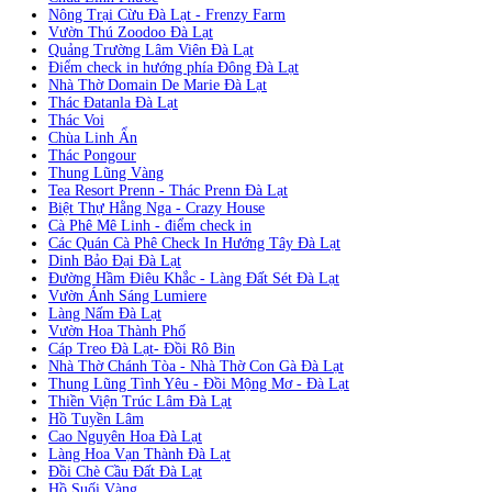
Nông Trại Cừu Đà Lạt - Frenzy Farm
Vườn Thú Zoodoo Đà Lạt
Quảng Trường Lâm Viên Đà Lạt
Điểm check in hướng phía Đông Đà Lạt
Nhà Thờ Domain De Marie Đà Lạt
Thác Đatanla Đà Lạt
Thác Voi
Chùa Linh Ẩn
Thác Pongour
Thung Lũng Vàng
Tea Resort Prenn - Thác Prenn Đà Lạt
Biệt Thự Hằng Nga - Crazy House
Cà Phê Mê Linh - điểm check in
Các Quán Cà Phê Check In Hướng Tây Đà Lạt
Dinh Bảo Đại Đà Lạt
Đường Hầm Điêu Khắc - Làng Đất Sét Đà Lạt
Vườn Ánh Sáng Lumiere
Làng Nấm Đà Lạt
Vườn Hoa Thành Phố
Cáp Treo Đà Lạt- Đồi Rô Bin
Nhà Thờ Chánh Tòa - Nhà Thờ Con Gà Đà Lạt
Thung Lũng Tình Yêu - Đồi Mộng Mơ - Đà Lạt
Thiền Viện Trúc Lâm Đà Lạt
Hồ Tuyền Lâm
Cao Nguyên Hoa Đà Lạt
Làng Hoa Vạn Thành Đà Lạt
Đồi Chè Cầu Đất Đà Lạt
Hồ Suối Vàng